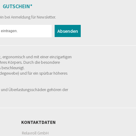
GUTSCHEIN*
in bei Anmeldung für Newsletter.
Absenden
v, ergonomisch und mit einer einzigartigen
 Ihres Körpers. Durch die besondere
 beschleunigt.
Bindegewebe) und für ein spürbar höheres
e und Überlastungsschäden gehören der
KONTAKTDATEN
Relaxroll GmbH