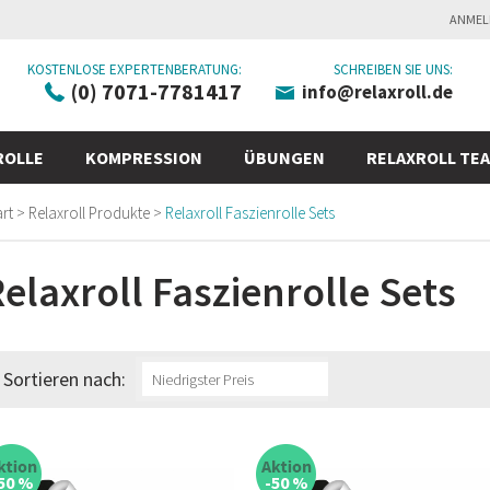
ANMEL
KOSTENLOSE EXPERTENBERATUNG:
SCHREIBEN SIE UNS:
(0) 7071-7781417
info@relaxroll.de
ROLLE
KOMPRESSION
ÜBUNGEN
RELAXROLL TE
art
>
Relaxroll Produkte
>
Relaxroll Faszienrolle Sets
elaxroll Faszienrolle Sets
Sortieren nach:
50 %
-50 %