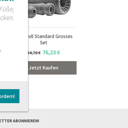
 Füße,
acken.
Relaxroll Standard Grosses
Set
r
76,23
€
84,70 €
Jetzt Kaufen
ordern!
ETTER ABONNIEREN!