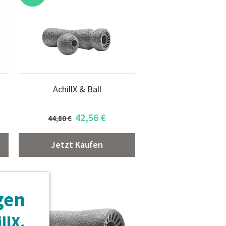
AchillX & Ball
42,56
€
44,80 €
Jetzt Kaufen
gen
-10 %
llX.