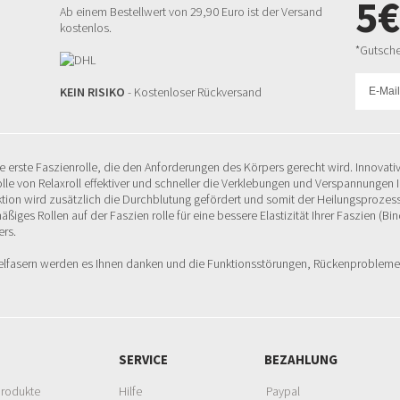
5€
Ab einem Bestellwert von 29,90 Euro ist der Versand
kostenlos.
*Gutsche
KEIN RISIKO
- Kostenloser Rückversand
ie erste Faszienrolle, die den Anforderungen des Körpers gerecht wird. Innovati
olle von Relaxroll effektiver und schneller die Verklebungen und Verspannungen
tion wird zusätzlich die Durchblutung gefördert und somit der Heilungsprozess
äßiges Rollen auf der Faszien rolle für eine bessere Elastizität Ihrer Faszien (
ers.
elfasern werden es Ihnen danken und die Funktionsstörungen, Rückenproblem
SERVICE
BEZAHLUNG
Produkte
Hilfe
Paypal