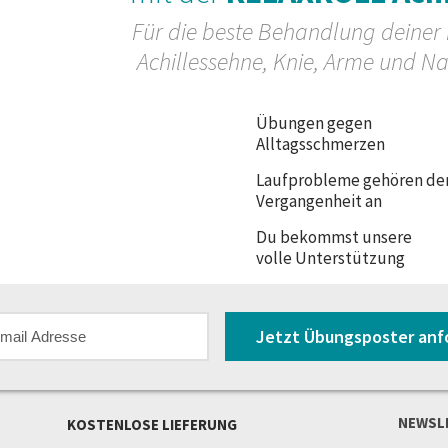
Für die beste Behandlung deiner
Achillessehne, Knie, Arme und N
Übungen gegen
Relaxroll Standard inkl. Ball
Relaxroll Standard inkl.
Alltagsschmerzen
AchillX
Laufprobleme gehören de
54,91
€
63,46
€
57,80 €
66,80 €
Vergangenheit an
Jetzt Kaufen
Jetzt Kaufen
Du bekommst unsere
volle Unterstützung
Jetzt Übungsposter anf
Angezeigt 1-6 von 6
NEWSL
KOSTENLOSE LIEFERUNG