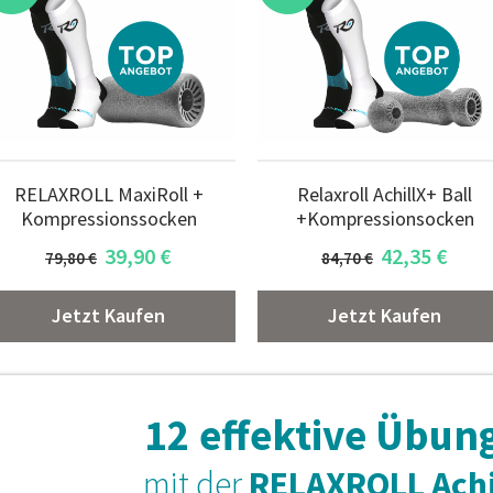
RELAXROLL MaxiRoll +
Relaxroll AchillX+ Ball
Kompressionssocken
+Kompressionsocken
39,90
€
42,35
€
79,80 €
84,70 €
Jetzt Kaufen
Jetzt Kaufen
12 effektive Übun
-5 %
-5 %
mit der
RELAXROLL Achi